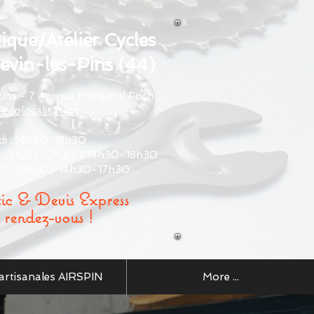
ique/Atelier Cycles
evin-les-Pins (44)
 Pins - 7 Avenue Maréchal Foch
 géolocalisation
di : 14h30-18h30
i : 9h30-12h30 / 14h30-18h30
30-12h30 / 14h30-17h30
ic & Devis Express
 rendez-vous !
artisanales AIRSPIN
More ...