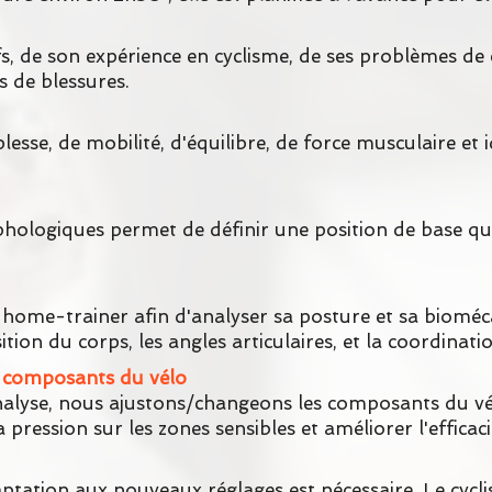
tifs, de son expérience en cyclisme, de ses problèmes de
s de blessures.
esse, de mobilité, d'équilibre, de force musculaire et i
phologiques permet de définir une position de base qui
un home-trainer afin d'analyser sa posture et sa bio
ition du corps, les angles articulaires, et la coordina
 composants du vélo
analyse, nous ajustons/changeons les composants du vé
la pression sur les zones sensibles et améliorer l'effica
tation aux nouveaux réglages est nécessaire. Le cyclist