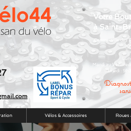
Votre Bout
à Saint-Br
Centre-ville des
>>
Lun
Mardi au Vendred
27
Samedi : 9h
Diagnost
sans
gmail.com
ration
Vélos & Accessoires
Roues 