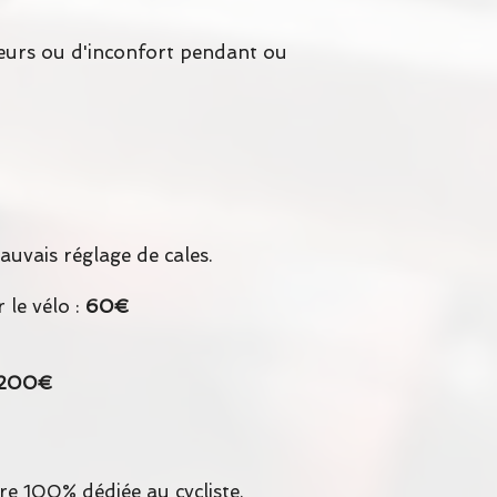
uleurs ou d'inconfort pendant ou
auvais réglage de cales.
 le vélo :
60€
200€
re 100% dédiée au cycliste.